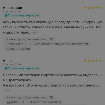
количества зубов, чем возможно расположить в
зубном ряду при нормальном прикусе
Анастасия
6 июня 2026
Отзыв подтвержден
Хочу выразить вам огромную благодарность. За срочную 
Как проводится ортодонтическое
запись и ответы в вечернее время. Очень выручили. Зуб 
мудрости удал...
лечение?
Минск, пр-т Дзержинского, 3Б
Велитченко А. Н. - Стоматолог-хирург • Имплантолог
Удаление зубов
При помощи специальных ортодонтических
Анна
конструкций может меняться положение зубов в
2 июня 2026
зубном ряду, при этом может нрмализоваться работа
Отзыв подтвержден
лицевых мускулов и развитие челюстной кости. Эти
Делала имплантацию у Артемовой Анастасии Андреевны 
конструкции оказывают умеренное давление на зубы и
в «Практикдент». 

челюсти.
Я в восторге! Это лучший специалист, который мне ко...
Несъёмные конструкции:
Минск, пр-т Дзержинского, 3Б
Брекеты — одни из распространённых несъёмных
Грудина В. А. - Стоматолог-ортопед