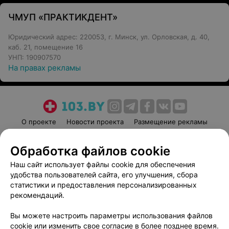
ЧМУП «ПРАКТИКДЕНТ»
Юридический адрес: 220053, г. Минск, ул. Орловская, д. 40,
каб. 21, помещение 16
УНП: 190907570
На правах рекламы
О проекте
Новости проекта
Размещение рекламы
Медицинский маркетинг
Публичный договор
Обработка файлов cookie
Пользовательское соглашение
Способы оплаты
Наш сайт использует файлы cookie для обеспечения
Вакансии
Партнеры
удобства пользователей сайта, его улучшения, сбора
Написать руководителю 103.by
статистики и предоставления персонализированных
Написать в поддержку
рекомендаций.
Персональные настройки cookie
Вы можете настроить параметры использования файлов
Обработка персональных данных
cookie или изменить свое согласие в более позднее время.