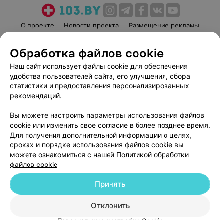
О проекте
Новости проекта
Размещение рекламы
Медицинский маркетинг
Публичный договор
Обработка файлов cookie
Пользовательское соглашение
Способы оплаты
Наш сайт использует файлы cookie для обеспечения
Вакансии
Партнеры
удобства пользователей сайта, его улучшения, сбора
Написать руководителю 103.by
статистики и предоставления персонализированных
Написать в поддержку
рекомендаций.
Персональные настройки cookie
Вы можете настроить параметры использования файлов
Обработка персональных данных
cookie или изменить свое согласие в более позднее время.
Для получения дополнительной информации о целях,
сроках и порядке использования файлов cookie вы
можете ознакомиться с нашей
Политикой обработки
файлов cookie
Принять
© 2026 ООО «Артокс Лаб», УНП 191700409
| 220012, Республика Беларусь,
г. Минск, улица Толбухина, 2, пом. 16 | help@103.by
Отклонить
Служба поддержки
+375 291212755