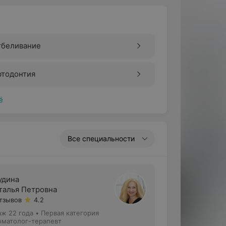
тбеливание
ртодонтия
ё
Все специальности
удина
талья Петровна
отзывов
4.2
аж 22 года
•
Первая категория
оматолог-терапевт