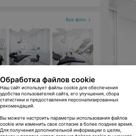
нием проверенных мировых
рованных кабинетах с удобными
Все фото
 и системой кондиционирования. В
енты и качественные одноразовые
видуально изучают каждый случай, с
ностям и запросам пациента,
ости и финансовые возможности,
Обработка файлов cookie
 в конкретном случае решение
Все цены
Наш сайт использует файлы cookie для обеспечения
удобства пользователей сайта, его улучшения, сбора
статистики и предоставления персонализированных
ка пломбы
Установка пломбы
Эндодонтическое
рекомендаций.
я)
(максимальная)
лечение
ктр стоматологических услуг для
одноканального
Вы можете настроить параметры использования файлов
зуба
cookie или изменить свое согласие в более позднее время.
3 руб.
от 222,55 руб.
от 265,51 руб.
Для получения дополнительной информации о целях,