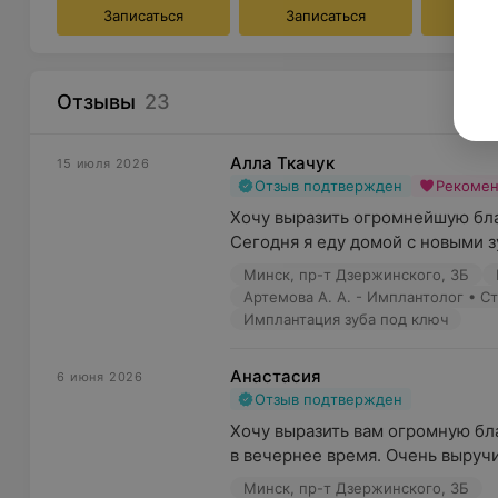
депульпирование зубов;
Записаться
Записаться
Зап
реставрация разрушенных или поврежденных зубо
привлекательности улыбки;
Отзывы
23
исправление проблем с прикусом;
протезирование и имплантация зубов;
Алла Ткачук
15 июля 2026
Отзыв подтвержден
Рекоме
шинирование зубов;
Хочу выразить огромнейшую благ
удаление кист и образований в ротовой полости;
Сегодня я еду домой с новыми з
удаление зубов, в том числе зубов мудрости;
Минск, пр-т Дзержинского, 3Б
Артемова А. А. - Имплантолог • С
установка керамических виниров;
Имплантация зуба под ключ
отбеливание зубов;
Анастасия
6 июня 2026
операции по сохранению зубов;
Отзыв подтвержден
изготовление специальных кап для спортсменов, к
Хочу выразить вам огромную бла
исправления прикуса;
в вечернее время. Очень выручи
рентген-диагностика.
Минск, пр-т Дзержинского, 3Б