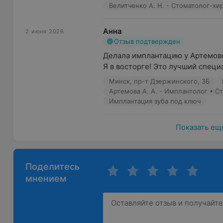
Велитченко А. Н. - Стоматолог-хи
Прием пациентов ведется в удобное для них время п
Врачи контролируют состояние здоровья пациента на
Анна
2 июня 2026
имплантации или исправления прикуса, чтобы добить
Отзыв подтвержден
Делала имплантацию у Артемово
Обращаем ваше внимание, что обязательна 
Я в восторге! Это лучший специа
рекламируемые медицинские услуги могут 
Минск, пр-т Дзержинского, 3Б
побочные реакции.
Артемова А. А. - Имплантолог • С
Имплантация зуба под ключ
Показать ещ
Поделитесь
мнением