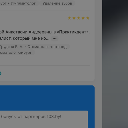
рург • Имплантолог
Удаление зубов
о предварительной записи.
 каждом этапе лечения, протезирования,
ся желаемого результата.
й Анастасии Андреевны в «Практикдент». 

консультация специалиста:
лист, который мне ко...
иметь противопоказания и
Грудина В. А. - Стоматолог-ортопед
томатолог-хирург
ё