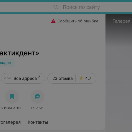
Поиск по сайту
Галерея
Сообщить об ошибке
актикдент»
ржден
2
Все адреса
23 отзыва
4.7
В ИЗБРАННОЕ
ОТЗЫВ
тогалерея
Контакты