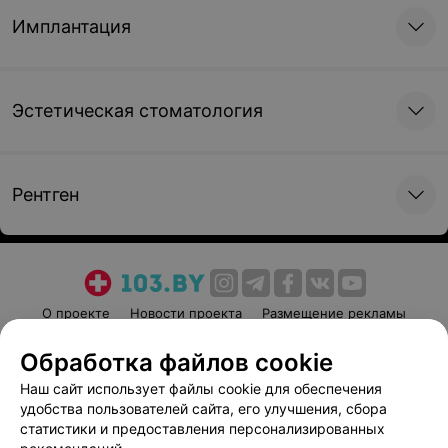
Имплантация
Эстетическая стоматология
Рентген
О проекте
Новости проекта
Размещение рекламы
Медицинский маркетинг
Публичный договор
Обработка файлов cookie
Пользовательское соглашение
Способы оплаты
Наш сайт использует файлы cookie для обеспечения
Вакансии
Партнеры
удобства пользователей сайта, его улучшения, сбора
Написать руководителю 103.by
статистики и предоставления персонализированных